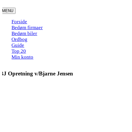
Skip
to
MENU
content
Forside
Bedøm firmaer
Bedøm biler
Ordbog
Guide
Top 20
Min konto
BJ Opretning v/Bjarne Jensen