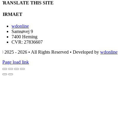
TRANSLATE THIS SITE
FIRMAET
wdonline
Samsøvej 9
7400 Herning
CVR: 27836607
© 2025 - 2026 • All Rights Reserved • Developed by
wdonline
Page load link
Go
to
Top