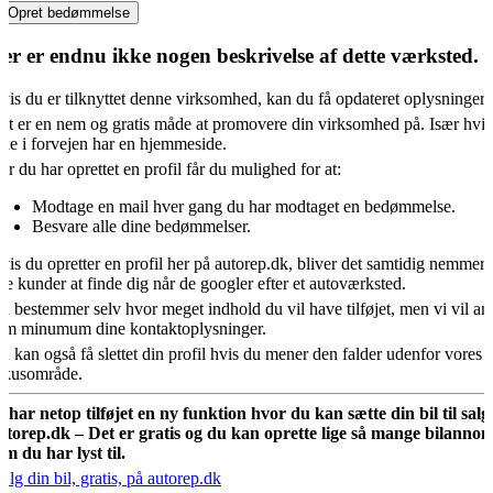
Opret bedømmelse
er er endnu ikke nogen beskrivelse af dette værksted.
vis du er tilknyttet denne virksomhed, kan du få opdateret oplysningern
et er en nem og gratis måde at promovere din virksomhed på. Især hvis
kke i forvejen har en hjemmeside.
år du har oprettet en profil får du mulighed for at:
Modtage en mail hver gang du har modtaget en bedømmelse.
Besvare alle dine bedømmelser.
vis du opretter en profil her på autorep.dk, bliver det samtidig nemmere
ye kunder at finde dig når de googler efter et autoværksted.
u bestemmer selv hvor meget indhold du vil have tilføjet, men vi vil an
om minumum dine kontaktoplysninger.
u kan også få slettet din profil hvis du mener den falder udenfor vores
okusområde.
i har netop tilføjet en ny funktion hvor du kan sætte din bil til salg
utorep.dk – Det er gratis og du kan oprette lige så mange bilannon
om du har lyst til.
ælg din bil, gratis, på autorep.dk