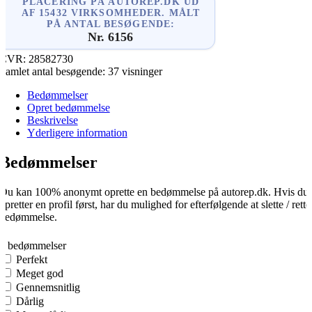
PLACERING PÅ AUTOREP.DK UD
AF 15432 VIRKSOMHEDER. MÅLT
PÅ ANTAL BESØGENDE:
Nr. 6156
CVR:
28582730
Samlet antal besøgende:
37 visninger
Bedømmelser
Opret bedømmelse
Beskrivelse
Yderligere information
Bedømmelser
Du kan 100% anonymt oprette en bedømmelse på autorep.dk. Hvis du
opretter en profil først, har du mulighed for efterfølgende at slette / rette
bedømmelse.
0
0 bedømmelser
Perfekt
Meget god
Gennemsnitlig
Dårlig