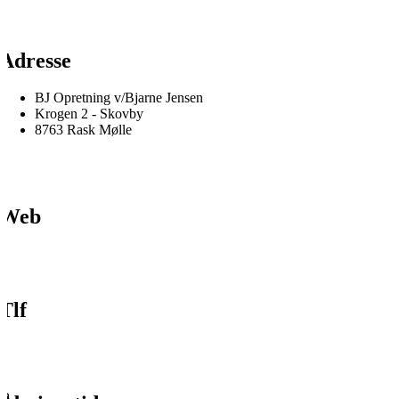
Adresse
BJ Opretning v/Bjarne Jensen
Krogen 2 - Skovby
8763 Rask Mølle
Web
Tlf