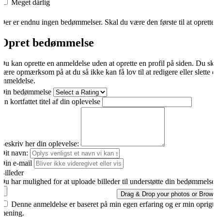
Meget dårlig
Der er endnu ingen bedømmelser. Skal du være den første til at oprette
Opret bedømmelse
Du kan oprette en anmeldelse uden at oprette en profil på siden. Du sk
være opmærksom på at du så ikke kan få lov til at redigere eller slette d
anmeldelse.
Din bedømmelse
En kortfattet titel af din oplevelse
Beskriv her din oplevelse:
Dit navn:
Din e-mail
Billeder
Du har mulighed for at uploade billeder til understøtte din bedømmelse.
Drag & Drop your photos or
Brows
Denne anmeldelse er baseret på min egen erfaring og er min oprigti
mening.