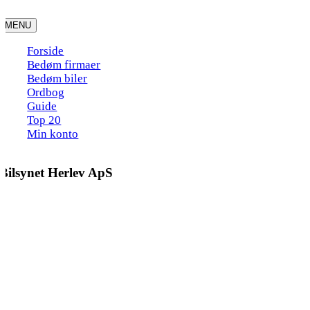
Skip
to
MENU
content
Forside
Bedøm firmaer
Bedøm biler
Ordbog
Guide
Top 20
Min konto
Bilsynet Herlev ApS