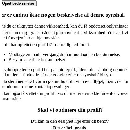
Opret bedømmelse
er er endnu ikke nogen beskrivelse af denne synshal.
vis du er tilknyttet denne virksomhed, kan du få opdateret oplysningern
et er en nem og gratis måde at promovere din virksomhed på. Især hvis
kke i forvejen har en hjemmeside.
år du har oprettet en profil får du mulighed for at:
Modtage en mail hver gang du har modtaget en bedømmelse.
Besvare alle dine bedømmelser.
vis du opretter en profil her på autorep.dk, bliver det samtidig nemmere
ye kunder at finde dig når de googler efter en synshal / bilsyn.
u bestemmer selv hvor meget indhold du vil have tilføjet, men vi vil an
om minumum dine kontaktoplysninger.
u kan også få slettet din profil hvis du mener den falder udenfor vores
okusområde.
Skal vi opdatere din profil?
Du kan få den designet lige efter dit behov.
Det er helt gratis.