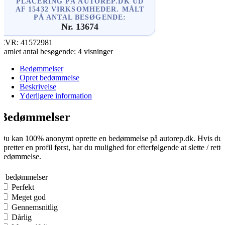
PLACERING PÅ AUTOREP.DK UD
AF 15432 VIRKSOMHEDER. MÅLT
PÅ ANTAL BESØGENDE:
Nr. 13674
CVR:
41572981
Samlet antal besøgende:
4 visninger
Bedømmelser
Opret bedømmelse
Beskrivelse
Yderligere information
Bedømmelser
Du kan 100% anonymt oprette en bedømmelse på autorep.dk. Hvis du
opretter en profil først, har du mulighed for efterfølgende at slette / rette
bedømmelse.
0
0 bedømmelser
Perfekt
Meget god
Gennemsnitlig
Dårlig