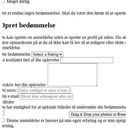
Meget dårlig
Der er endnu ingen bedømmelser. Skal du være den første til at oprette
Opret bedømmelse
Du kan oprette en anmeldelse uden at oprette en profil på siden. Du sk
være opmærksom på at du så ikke kan få lov til at redigere eller slette d
anmeldelse.
Din bedømmelse
En kortfattet titel af din oplevelse
Beskriv her din oplevelse:
Dit navn:
Din e-mail
Billeder
Du har mulighed for at uploade billeder til understøtte din bedømmelse.
Drag & Drop your photos or
Brows
Denne anmeldelse er baseret på min egen erfaring og er min oprigti
mening.