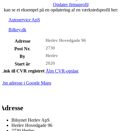
Opdater firmaprofil
u kan se et eksempel på en opdatering af en værkstedsprofil her:
Autoservice ApS
Bilkey.dk
Herlev Hovedgade 96
Adresse
2730
Post Nr.
Herlev
By
2020
Start år
Link til CVR registret
Åbn CVR-opslag
Åbn adresse i Google Maps
Adresse
Bilsynet Herlev ApS
Herlev Hovedgade 96
2730 Herlev