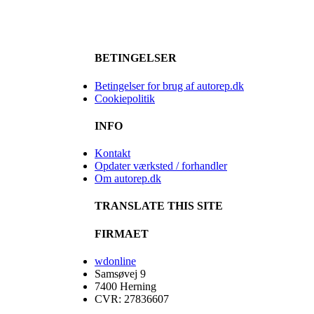
BETINGELSER
Betingelser for brug af autorep.dk
Cookiepolitik
INFO
Kontakt
Opdater værksted / forhandler
Om autorep.dk
TRANSLATE THIS SITE
FIRMAET
wdonline
Samsøvej 9
7400 Herning
CVR: 27836607