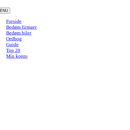
Skip
to
ENU
content
Forside
Bedøm firmaer
Bedøm biler
Ordbog
Guide
Top 20
Min konto