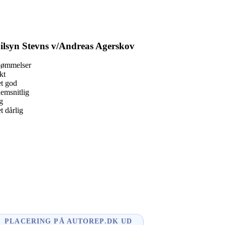
ilsyn Stevns v/Andreas Agerskov
dømmelser
kt
t god
emsnitlig
g
 dårlig
book
l
enger
edIn
e
PLACERING PÅ AUTOREP.DK UD