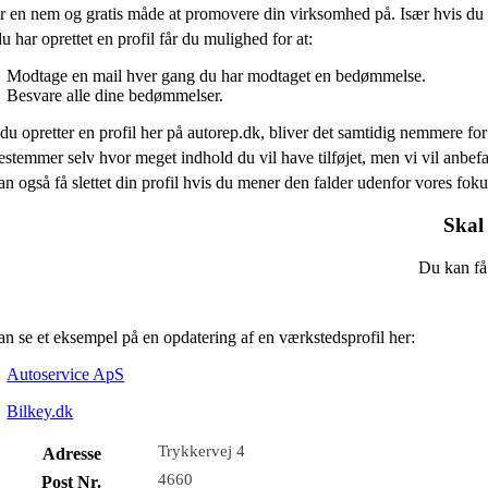
r en nem og gratis måde at promovere din virksomhed på. Især hvis du 
u har oprettet en profil får du mulighed for at:
Modtage en mail hver gang du har modtaget en bedømmelse.
Besvare alle dine bedømmelser.
du opretter en profil her på autorep.dk, bliver det samtidig nemmere for 
stemmer selv hvor meget indhold du vil have tilføjet, men vi vil anb
n også få slettet din profil hvis du mener den falder udenfor vores fo
Skal 
Du kan få 
n se et eksempel på en opdatering af en værkstedsprofil her:
Autoservice ApS
Bilkey.dk
Trykkervej 4
Adresse
4660
Post Nr.