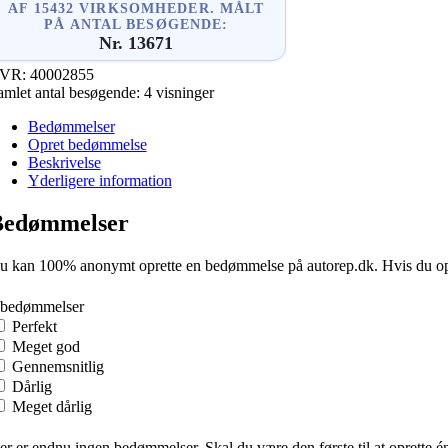
AF 15432 VIRKSOMHEDER. MÅLT
PÅ ANTAL BESØGENDE:
Nr. 13671
VR:
40002855
amlet antal besøgende:
4 visninger
Bedømmelser
Opret bedømmelse
Beskrivelse
Yderligere information
Bedømmelser
u kan 100% anonymt oprette en bedømmelse på autorep.dk. Hvis du oprette
 bedømmelser
Perfekt
Meget god
Gennemsnitlig
Dårlig
Meget dårlig
er er endnu ingen bedømmelser. Skal du være den første til at oprette é