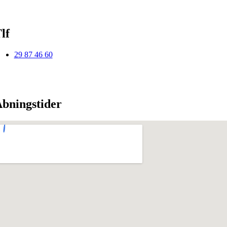
lf
29 87 46 60
bningstider