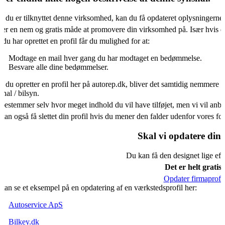
s du er tilknyttet denne virksomhed, kan du få opdateret oplysningerne
 er en nem og gratis måde at promovere din virksomhed på. Især hvis d
 du har oprettet en profil får du mulighed for at:
Modtage en mail hver gang du har modtaget en bedømmelse.
Besvare alle dine bedømmelser.
s du opretter en profil her på autorep.dk, bliver det samtidig nemmere f
shal / bilsyn.
bestemmer selv hvor meget indhold du vil have tilføjet, men vi vil an
kan også få slettet din profil hvis du mener den falder udenfor vores f
Skal vi opdatere din 
Du kan få den designet lige eft
Det er helt gratis.
Opdater firmaprofil
kan se et eksempel på en opdatering af en værkstedsprofil her:
Autoservice ApS
Bilkey.dk