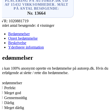
PLACERING PÅ AUTOREP.DK UD
AF 15432 VIRKSOMHEDER. MÅLT
PÅ ANTAL BESØGENDE:
Nr. 13664
CVR:
1020881719
amlet antal besøgende:
4 visninger
Bedømmelser
Opret bedømmelse
Beskrivelse
Yderligere information
Bedømmelser
u kan 100% anonymt oprette en bedømmelse på autorep.dk. Hvis du opre
fterfølgende at slette / rette din bedømmelse.
0
0 bedømmelser
Perfekt
Meget god
Gennemsnitlig
Dårlig
Meget dårlig