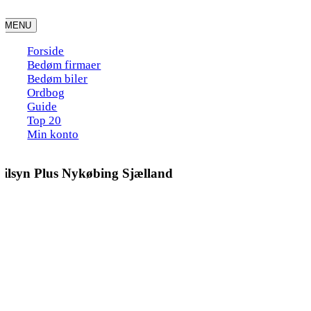
Skip
to
MENU
content
Forside
Bedøm firmaer
Bedøm biler
Ordbog
Guide
Top 20
Min konto
Bilsyn Plus Nykøbing Sjælland