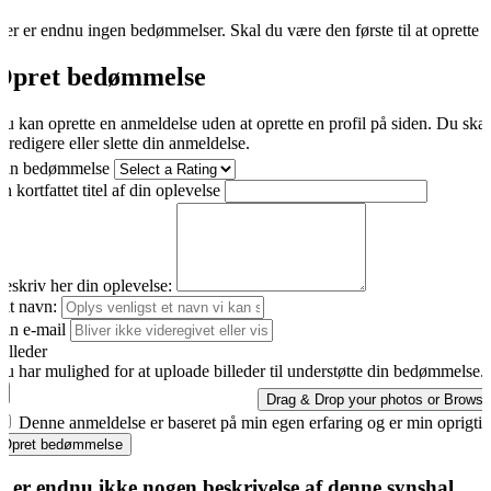
er er endnu ingen bedømmelser. Skal du være den første til at oprette 
Opret bedømmelse
u kan oprette en anmeldelse uden at oprette en profil på siden. Du ska
t redigere eller slette din anmeldelse.
Din bedømmelse
n kortfattet titel af din oplevelse
eskriv her din oplevelse:
it navn:
in e-mail
illeder
u har mulighed for at uploade billeder til understøtte din bedømmelse.
Drag & Drop your photos or
Browse
Denne anmeldelse er baseret på min egen erfaring og er min oprigti
Opret bedømmelse
r er endnu ikke nogen beskrivelse af denne synshal.