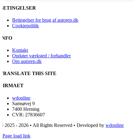
BETINGELSER
Betingelser for brug af autorep.dk
Cookiepolitik
INFO
Kontakt
Opdater værksted / forhandler
Om autorep.dk
TRANSLATE THIS SITE
FIRMAET
wdonline
Samsøvej 9
7400 Herning
CVR: 27836607
© 2025 - 2026 • All Rights Reserved • Developed by
wdonline
Page load link