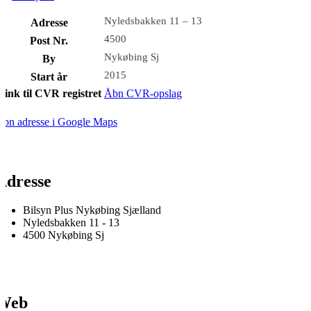
Nyledsbakken 11 – 13
Adresse
4500
Post Nr.
Nykøbing Sj
By
2015
Start år
Link til CVR registret
Åbn CVR-opslag
bn adresse i Google Maps
Adresse
Bilsyn Plus Nykøbing Sjælland
Nyledsbakken 11 - 13
4500 Nykøbing Sj
Web