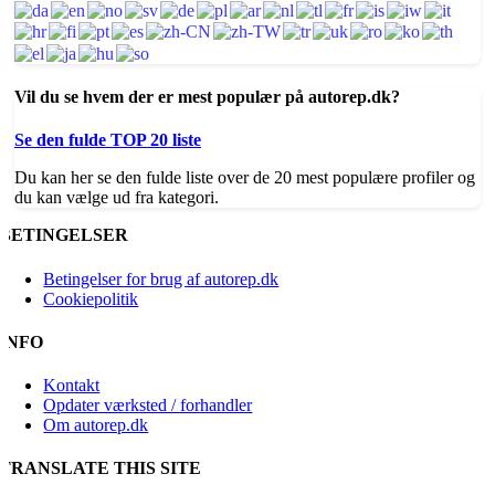
Vil du se hvem der er mest populær på autorep.dk?
Se den fulde TOP 20 liste
Du kan her se den fulde liste over de 20 mest populære profiler og
du kan vælge ud fra kategori.
BETINGELSER
Betingelser for brug af autorep.dk
Cookiepolitik
INFO
Kontakt
Opdater værksted / forhandler
Om autorep.dk
TRANSLATE THIS SITE