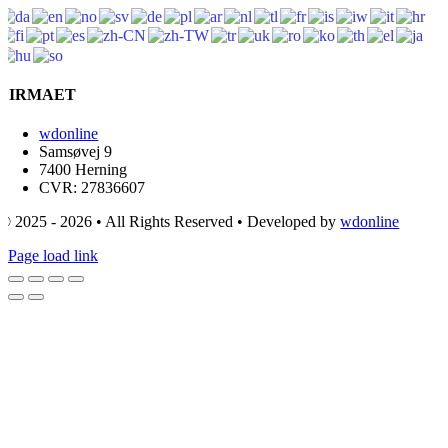
FIRMAET
wdonline
Samsøvej 9
7400 Herning
CVR: 27836607
© 2025 - 2026 • All Rights Reserved • Developed by
wdonline
Page load link
Go
to
Top