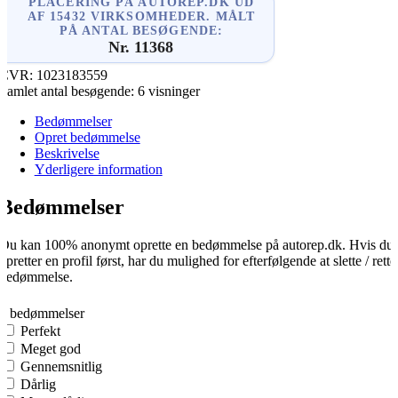
PLACERING PÅ AUTOREP.DK UD
AF 15432 VIRKSOMHEDER. MÅLT
PÅ ANTAL BESØGENDE:
Nr. 11368
CVR:
1023183559
Samlet antal besøgende:
6 visninger
Bedømmelser
Opret bedømmelse
Beskrivelse
Yderligere information
Bedømmelser
Du kan 100% anonymt oprette en bedømmelse på autorep.dk. Hvis du
opretter en profil først, har du mulighed for efterfølgende at slette / rette
bedømmelse.
0
0 bedømmelser
Perfekt
Meget god
Gennemsnitlig
Dårlig