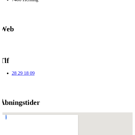
Web
Tlf
28 29 18 09
Åbningstider