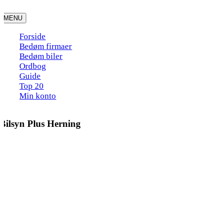
Skip
to
MENU
content
Forside
Bedøm firmaer
Bedøm biler
Ordbog
Guide
Top 20
Min konto
Bilsyn Plus Herning