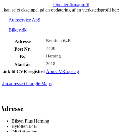
Opdater firmaprofil
u kan se et eksempel på en opdatering af en værkstedsprofil her:
Autoservice ApS
Bilkey.dk
Bytoften 64B
Adresse
7400
Post Nr.
Herning
By
2018
Start år
Link til CVR registret
Åbn CVR-opslag
Åbn adresse i Google Maps
Adresse
Bilsyn Plus Herning
Bytoften 64B
7400 Herning