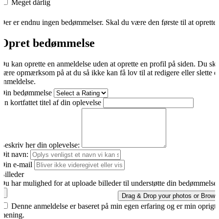
Meget dårlig
Der er endnu ingen bedømmelser. Skal du være den første til at oprette
Opret bedømmelse
Du kan oprette en anmeldelse uden at oprette en profil på siden. Du sk
være opmærksom på at du så ikke kan få lov til at redigere eller slette d
anmeldelse.
Din bedømmelse
En kortfattet titel af din oplevelse
Beskriv her din oplevelse:
Dit navn:
Din e-mail
Billeder
Du har mulighed for at uploade billeder til understøtte din bedømmelse.
Drag & Drop your photos or
Brows
Denne anmeldelse er baseret på min egen erfaring og er min oprigti
mening.