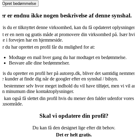
Opret bedømmelse
er er endnu ikke nogen beskrivelse af denne synshal.
vis du er tilknyttet denne virksomhed, kan du få opdateret oplysningern
et er en nem og gratis måde at promovere din virksomhed på. Især hvis
kke i forvejen har en hjemmeside.
år du har oprettet en profil får du mulighed for at:
Modtage en mail hver gang du har modtaget en bedømmelse.
Besvare alle dine bedømmelser.
vis du opretter en profil her på autorep.dk, bliver det samtidig nemmere
ye kunder at finde dig når de googler efter en synshal / bilsyn.
u bestemmer selv hvor meget indhold du vil have tilføjet, men vi vil an
om minumum dine kontaktoplysninger.
u kan også få slettet din profil hvis du mener den falder udenfor vores
okusområde.
Skal vi opdatere din profil?
Du kan få den designet lige efter dit behov.
Det er helt gratis.