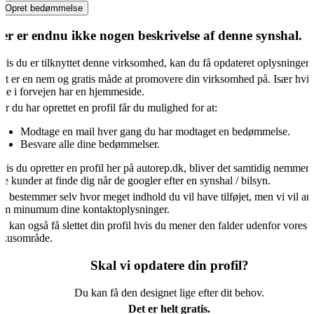
Opret bedømmelse
er er endnu ikke nogen beskrivelse af denne synshal.
vis du er tilknyttet denne virksomhed, kan du få opdateret oplysningern
et er en nem og gratis måde at promovere din virksomhed på. Især hvis
kke i forvejen har en hjemmeside.
år du har oprettet en profil får du mulighed for at:
Modtage en mail hver gang du har modtaget en bedømmelse.
Besvare alle dine bedømmelser.
vis du opretter en profil her på autorep.dk, bliver det samtidig nemmere
ye kunder at finde dig når de googler efter en synshal / bilsyn.
u bestemmer selv hvor meget indhold du vil have tilføjet, men vi vil an
om minumum dine kontaktoplysninger.
u kan også få slettet din profil hvis du mener den falder udenfor vores
okusområde.
Skal vi opdatere din profil?
Du kan få den designet lige efter dit behov.
Det er helt gratis.