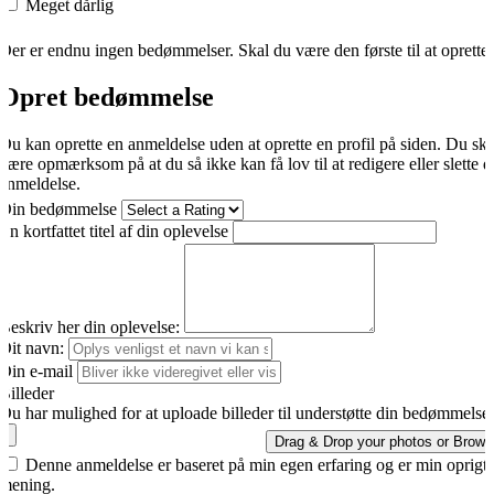
Meget dårlig
Der er endnu ingen bedømmelser. Skal du være den første til at oprette
Opret bedømmelse
Du kan oprette en anmeldelse uden at oprette en profil på siden. Du sk
være opmærksom på at du så ikke kan få lov til at redigere eller slette d
anmeldelse.
Din bedømmelse
En kortfattet titel af din oplevelse
Beskriv her din oplevelse:
Dit navn:
Din e-mail
Billeder
Du har mulighed for at uploade billeder til understøtte din bedømmelse.
Drag & Drop your photos or
Brows
Denne anmeldelse er baseret på min egen erfaring og er min oprigti
mening.