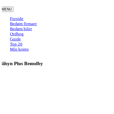
Skip
to
MENU
content
Forside
Bedøm firmaer
Bedøm biler
Ordbog
Guide
Top 20
Min konto
Bilsyn Plus Brøndby