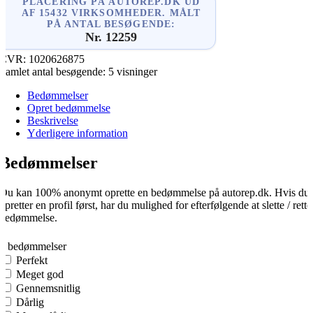
PLACERING PÅ AUTOREP.DK UD
AF 15432 VIRKSOMHEDER. MÅLT
PÅ ANTAL BESØGENDE:
Nr. 12259
CVR:
1020626875
Samlet antal besøgende:
5 visninger
Bedømmelser
Opret bedømmelse
Beskrivelse
Yderligere information
Bedømmelser
Du kan 100% anonymt oprette en bedømmelse på autorep.dk. Hvis du
opretter en profil først, har du mulighed for efterfølgende at slette / rette
bedømmelse.
0
0 bedømmelser
Perfekt
Meget god
Gennemsnitlig
Dårlig