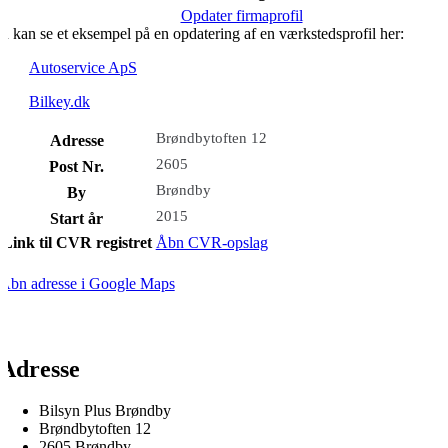
Opdater firmaprofil
u kan se et eksempel på en opdatering af en værkstedsprofil her:
Autoservice ApS
Bilkey.dk
Brøndbytoften 12
Adresse
2605
Post Nr.
Brøndby
By
2015
Start år
Link til CVR registret
Åbn CVR-opslag
Åbn adresse i Google Maps
Adresse
Bilsyn Plus Brøndby
Brøndbytoften 12
2605 Brøndby