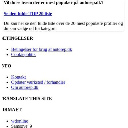
Vil du se hvem der er mest populær på autorep.dk?
Se den fulde TOP 20 liste
Du kan her se den fulde liste over de 20 mest populære profiler og
du kan vælge ud fra kategori.
BETINGELSER
Betingelser for brug af autorep.dk
Cookiepolitik
INFO
Kontakt
Opdater værksted / forhandler
Om autorep.dk
TRANSLATE THIS SITE
FIRMAET
wdonline
Samsøvej 9