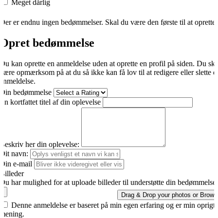
Meget dårlig
Der er endnu ingen bedømmelser. Skal du være den første til at oprette
Opret bedømmelse
Du kan oprette en anmeldelse uden at oprette en profil på siden. Du sk
være opmærksom på at du så ikke kan få lov til at redigere eller slette d
anmeldelse.
Din bedømmelse
En kortfattet titel af din oplevelse
Beskriv her din oplevelse:
Dit navn:
Din e-mail
Billeder
Du har mulighed for at uploade billeder til understøtte din bedømmelse.
Drag & Drop your photos or
Brows
Denne anmeldelse er baseret på min egen erfaring og er min oprigti
mening.