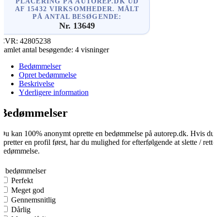
PLACERING PÅ AUTOREP.DK UD
AF 15432 VIRKSOMHEDER. MÅLT
PÅ ANTAL BESØGENDE:
Nr. 13649
CVR:
42805238
Samlet antal besøgende:
4 visninger
Bedømmelser
Opret bedømmelse
Beskrivelse
Yderligere information
Bedømmelser
Du kan 100% anonymt oprette en bedømmelse på autorep.dk. Hvis du
opretter en profil først, har du mulighed for efterfølgende at slette / rette
bedømmelse.
0
0 bedømmelser
Perfekt
Meget god
Gennemsnitlig
Dårlig