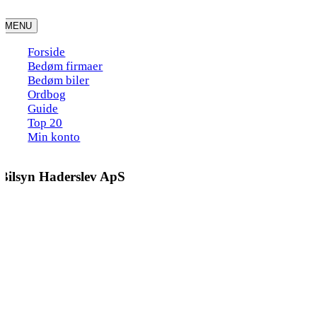
Skip
to
MENU
content
Forside
Bedøm firmaer
Bedøm biler
Ordbog
Guide
Top 20
Min konto
Bilsyn Haderslev ApS