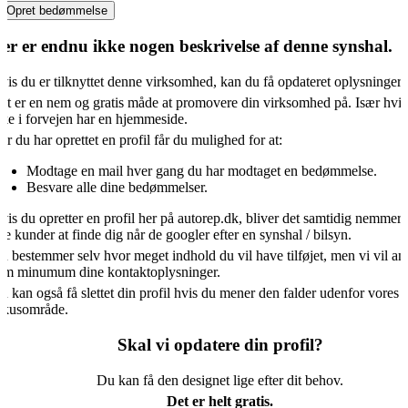
Opret bedømmelse
er er endnu ikke nogen beskrivelse af denne synshal.
vis du er tilknyttet denne virksomhed, kan du få opdateret oplysningern
et er en nem og gratis måde at promovere din virksomhed på. Især hvis
kke i forvejen har en hjemmeside.
år du har oprettet en profil får du mulighed for at:
Modtage en mail hver gang du har modtaget en bedømmelse.
Besvare alle dine bedømmelser.
vis du opretter en profil her på autorep.dk, bliver det samtidig nemmere
ye kunder at finde dig når de googler efter en synshal / bilsyn.
u bestemmer selv hvor meget indhold du vil have tilføjet, men vi vil an
om minumum dine kontaktoplysninger.
u kan også få slettet din profil hvis du mener den falder udenfor vores
okusområde.
Skal vi opdatere din profil?
Du kan få den designet lige efter dit behov.
Det er helt gratis.