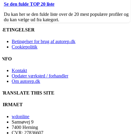
Se den fulde TOP 20 liste
Du kan her se den fulde liste over de 20 mest populære profiler og
du kan vælge ud fra kategori.
BETINGELSER
Betingelser for brug af autorep.dk
Cookiepolitik
INFO
Kontakt
Opdater værksted / forhandler
Om autorep.dk
TRANSLATE THIS SITE
FIRMAET
wdonline
Samsøvej 9
7400 Herning
CVR: 27836607