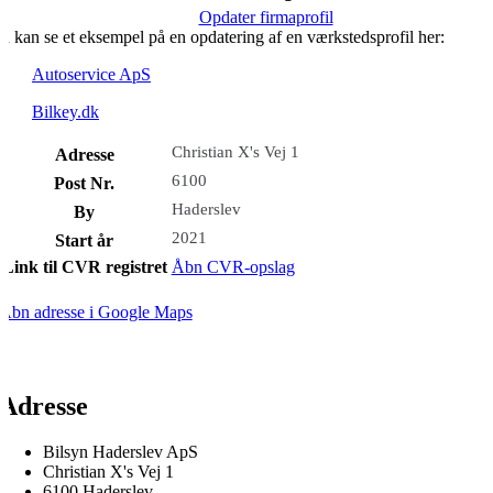
Opdater firmaprofil
u kan se et eksempel på en opdatering af en værkstedsprofil her:
Autoservice ApS
Bilkey.dk
Christian X's Vej 1
Adresse
6100
Post Nr.
Haderslev
By
2021
Start år
Link til CVR registret
Åbn CVR-opslag
Åbn adresse i Google Maps
Adresse
Bilsyn Haderslev ApS
Christian X's Vej 1
6100 Haderslev