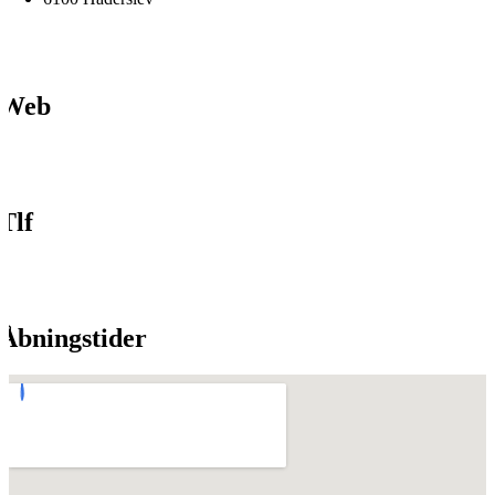
Web
Tlf
Åbningstider