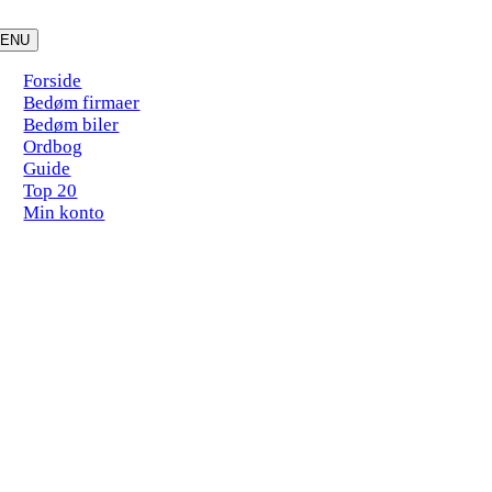
Skip
to
ENU
content
Forside
Bedøm firmaer
Bedøm biler
Ordbog
Guide
Top 20
Min konto