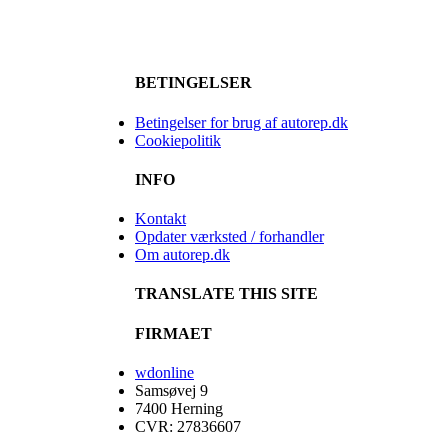
BETINGELSER
Betingelser for brug af autorep.dk
Cookiepolitik
INFO
Kontakt
Opdater værksted / forhandler
Om autorep.dk
TRANSLATE THIS SITE
FIRMAET
wdonline
Samsøvej 9
7400 Herning
CVR: 27836607