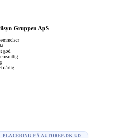
ilsyn Gruppen ApS
dømmelser
kt
t god
emsnitlig
g
 dårlig
book
l
enger
edIn
e
PLACERING PÅ AUTOREP.DK UD