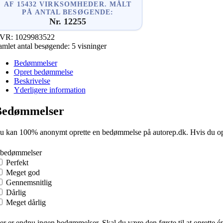
AF 15432 VIRKSOMHEDER. MÅLT
PÅ ANTAL BESØGENDE:
Nr. 12255
VR:
1029983522
amlet antal besøgende:
5 visninger
Bedømmelser
Opret bedømmelse
Beskrivelse
Yderligere information
Bedømmelser
u kan 100% anonymt oprette en bedømmelse på autorep.dk. Hvis du oprette
 bedømmelser
Perfekt
Meget god
Gennemsnitlig
Dårlig
Meget dårlig
er er endnu ingen bedømmelser. Skal du være den første til at oprette é