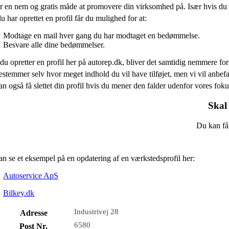
r en nem og gratis måde at promovere din virksomhed på. Især hvis du 
u har oprettet en profil får du mulighed for at:
Modtage en mail hver gang du har modtaget en bedømmelse.
Besvare alle dine bedømmelser.
du opretter en profil her på autorep.dk, bliver det samtidig nemmere for 
stemmer selv hvor meget indhold du vil have tilføjet, men vi vil anb
n også få slettet din profil hvis du mener den falder udenfor vores fo
Skal 
Du kan få 
n se et eksempel på en opdatering af en værkstedsprofil her:
Autoservice ApS
Bilkey.dk
Industrivej 28
Adresse
6580
Post Nr.