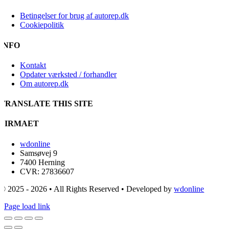
Betingelser for brug af autorep.dk
Cookiepolitik
INFO
Kontakt
Opdater værksted / forhandler
Om autorep.dk
TRANSLATE THIS SITE
FIRMAET
wdonline
Samsøvej 9
7400 Herning
CVR: 27836607
© 2025 - 2026 • All Rights Reserved • Developed by
wdonline
Page load link