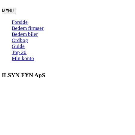
Skip
to
MENU
content
Forside
Bedøm firmaer
Bedøm biler
Ordbog
Guide
Top 20
Min konto
BILSYN FYN ApS