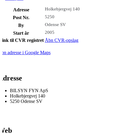
Holkebjergvej 140
Adresse
5250
Post Nr.
Odense SV
By
2005
Start år
Link til CVR registret
Åbn CVR-opslag
bn adresse i Google Maps
Adresse
BILSYN FYN ApS
Holkebjergvej 140
5250 Odense SV
Web