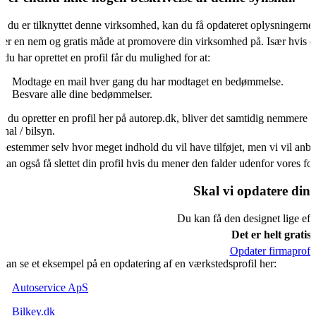
s du er tilknyttet denne virksomhed, kan du få opdateret oplysningerne
 er en nem og gratis måde at promovere din virksomhed på. Især hvis d
 du har oprettet en profil får du mulighed for at:
Modtage en mail hver gang du har modtaget en bedømmelse.
Besvare alle dine bedømmelser.
s du opretter en profil her på autorep.dk, bliver det samtidig nemmere f
shal / bilsyn.
bestemmer selv hvor meget indhold du vil have tilføjet, men vi vil an
kan også få slettet din profil hvis du mener den falder udenfor vores f
Skal vi opdatere din 
Du kan få den designet lige eft
Det er helt gratis.
Opdater firmaprofil
kan se et eksempel på en opdatering af en værkstedsprofil her:
Autoservice ApS
Bilkey.dk