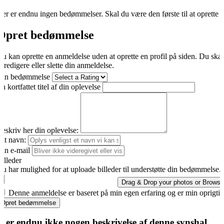
er er endnu ingen bedømmelser. Skal du være den første til at oprette 
Opret bedømmelse
u kan oprette en anmeldelse uden at oprette en profil på siden. Du ska
t redigere eller slette din anmeldelse.
Din bedømmelse
n kortfattet titel af din oplevelse
eskriv her din oplevelse:
it navn:
in e-mail
illeder
u har mulighed for at uploade billeder til understøtte din bedømmelse.
Drag & Drop your photos or
Browse
Denne anmeldelse er baseret på min egen erfaring og er min oprigti
Opret bedømmelse
r er endnu ikke nogen beskrivelse af denne synshal.