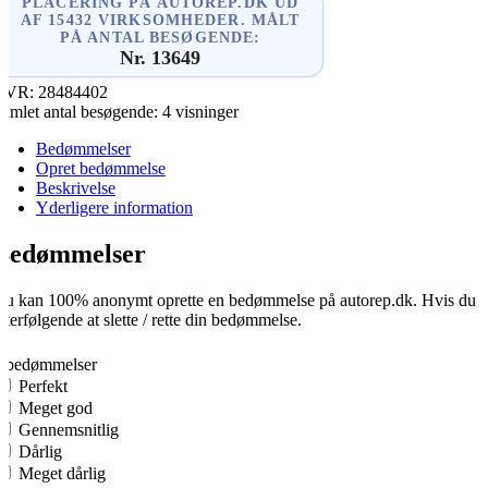
PLACERING PÅ AUTOREP.DK UD
AF 15432 VIRKSOMHEDER. MÅLT
PÅ ANTAL BESØGENDE:
Nr. 13649
CVR:
28484402
amlet antal besøgende:
4 visninger
Bedømmelser
Opret bedømmelse
Beskrivelse
Yderligere information
Bedømmelser
u kan 100% anonymt oprette en bedømmelse på autorep.dk. Hvis du opre
fterfølgende at slette / rette din bedømmelse.
0
0 bedømmelser
Perfekt
Meget god
Gennemsnitlig
Dårlig
Meget dårlig