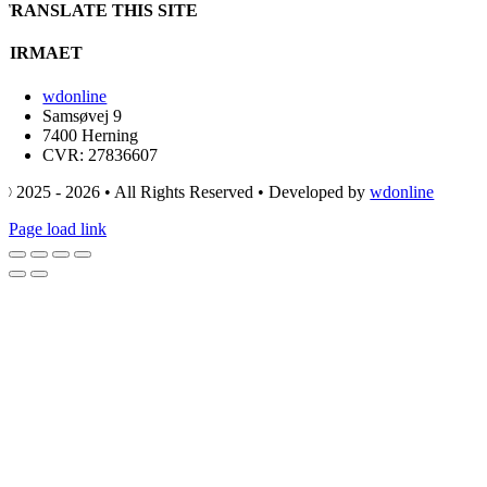
TRANSLATE THIS SITE
FIRMAET
wdonline
Samsøvej 9
7400 Herning
CVR: 27836607
© 2025 - 2026 • All Rights Reserved • Developed by
wdonline
Page load link
Go
to
Top