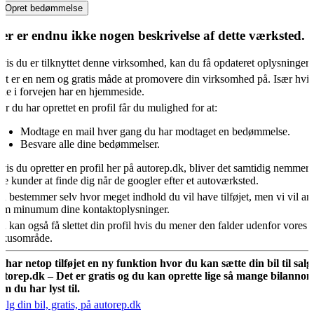
Opret bedømmelse
er er endnu ikke nogen beskrivelse af dette værksted.
vis du er tilknyttet denne virksomhed, kan du få opdateret oplysningern
et er en nem og gratis måde at promovere din virksomhed på. Især hvis
kke i forvejen har en hjemmeside.
år du har oprettet en profil får du mulighed for at:
Modtage en mail hver gang du har modtaget en bedømmelse.
Besvare alle dine bedømmelser.
vis du opretter en profil her på autorep.dk, bliver det samtidig nemmere
ye kunder at finde dig når de googler efter et autoværksted.
u bestemmer selv hvor meget indhold du vil have tilføjet, men vi vil an
om minumum dine kontaktoplysninger.
u kan også få slettet din profil hvis du mener den falder udenfor vores
okusområde.
i har netop tilføjet en ny funktion hvor du kan sætte din bil til salg
utorep.dk – Det er gratis og du kan oprette lige så mange bilannon
om du har lyst til.
ælg din bil, gratis, på autorep.dk