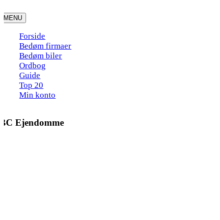
Skip
to
MENU
content
Forside
Bedøm firmaer
Bedøm biler
Ordbog
Guide
Top 20
Min konto
BC Ejendomme