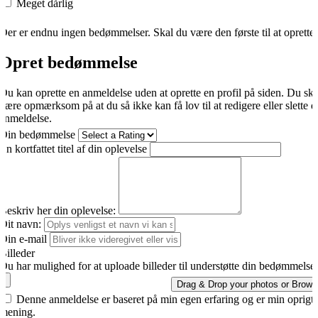
Meget dårlig
Der er endnu ingen bedømmelser. Skal du være den første til at oprette
Opret bedømmelse
Du kan oprette en anmeldelse uden at oprette en profil på siden. Du sk
være opmærksom på at du så ikke kan få lov til at redigere eller slette d
anmeldelse.
Din bedømmelse
En kortfattet titel af din oplevelse
Beskriv her din oplevelse:
Dit navn:
Din e-mail
Billeder
Du har mulighed for at uploade billeder til understøtte din bedømmelse.
Drag & Drop your photos or
Brows
Denne anmeldelse er baseret på min egen erfaring og er min oprigti
mening.