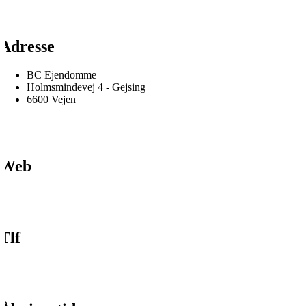
Adresse
BC Ejendomme
Holmsmindevej 4 - Gejsing
6600 Vejen
Web
Tlf