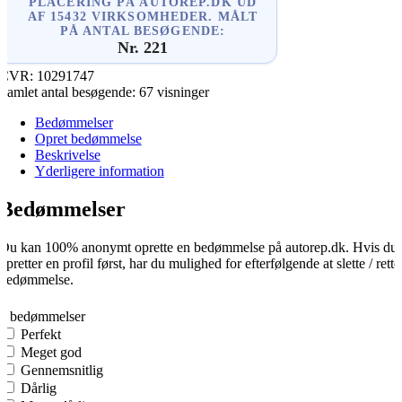
PLACERING PÅ AUTOREP.DK UD
AF 15432 VIRKSOMHEDER. MÅLT
PÅ ANTAL BESØGENDE:
Nr. 221
CVR:
10291747
Samlet antal besøgende:
67 visninger
Bedømmelser
Opret bedømmelse
Beskrivelse
Yderligere information
Bedømmelser
Du kan 100% anonymt oprette en bedømmelse på autorep.dk. Hvis du
opretter en profil først, har du mulighed for efterfølgende at slette / rette
bedømmelse.
0
0 bedømmelser
Perfekt
Meget god
Gennemsnitlig
Dårlig