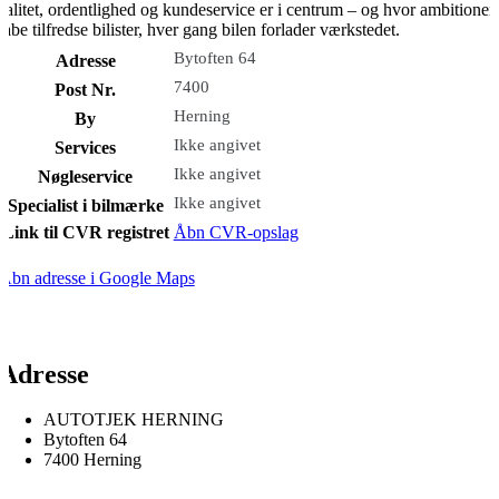
valitet, ordentlighed og kundeservice er i centrum – og hvor ambitionen 
kabe tilfredse bilister, hver gang bilen forlader værkstedet.
Bytoften 64
Adresse
7400
Post Nr.
Herning
By
Ikke angivet
Services
Ikke angivet
Nøgleservice
Ikke angivet
Specialist i bilmærke
Link til CVR registret
Åbn CVR-opslag
Åbn adresse i Google Maps
Adresse
AUTOTJEK HERNING
Bytoften 64
7400 Herning