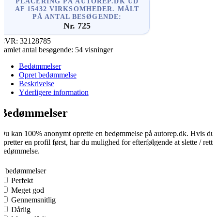
PLACERING PÅ AUTOREP.DK UD
AF 15432 VIRKSOMHEDER. MÅLT
PÅ ANTAL BESØGENDE:
Nr. 725
CVR:
32128785
Samlet antal besøgende:
54 visninger
Bedømmelser
Opret bedømmelse
Beskrivelse
Yderligere information
Bedømmelser
Du kan 100% anonymt oprette en bedømmelse på autorep.dk. Hvis du
opretter en profil først, har du mulighed for efterfølgende at slette / rette
bedømmelse.
0
0 bedømmelser
Perfekt
Meget god
Gennemsnitlig
Dårlig