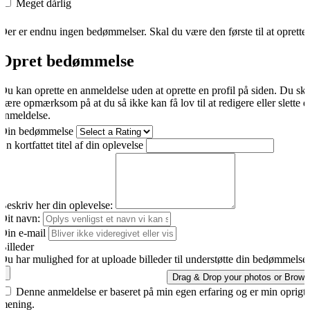
Meget dårlig
Der er endnu ingen bedømmelser. Skal du være den første til at oprette
Opret bedømmelse
Du kan oprette en anmeldelse uden at oprette en profil på siden. Du sk
være opmærksom på at du så ikke kan få lov til at redigere eller slette d
anmeldelse.
Din bedømmelse
En kortfattet titel af din oplevelse
Beskriv her din oplevelse:
Dit navn:
Din e-mail
Billeder
Du har mulighed for at uploade billeder til understøtte din bedømmelse.
Drag & Drop your photos or
Brows
Denne anmeldelse er baseret på min egen erfaring og er min oprigti
mening.