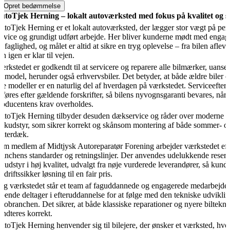
Opret bedømmelse
utoTjek Herning – lokalt autoværksted med fokus på kvalitet og s
utoTjek Herning er et lokalt autoværksted, der lægger stor vægt på per
ervice og grundigt udført arbejde. Her bliver kunderne mødt med enga
g faglighed, og målet er altid at sikre en tryg oplevelse – fra bilen aflever
en igen er klar til vejen.
ærkstedet er godkendt til at servicere og reparere alle bilmærker, uanset
g model, herunder også erhvervsbiler. Det betyder, at både ældre biler o
ye modeller er en naturlig del af hverdagen på værkstedet. Serviceefter
dføres efter gældende forskrifter, så bilens nyvognsgaranti bevares, når
roducentens krav overholdes.
utoTjek Herning tilbyder desuden dækservice og råder over moderne
ækudstyr, som sikrer korrekt og skånsom montering af både sommer- o
interdæk.
om medlem af Midtjysk Autoreparatør Forening arbejder værkstedet eft
ranchens standarder og retningslinjer. Der anvendes udelukkende reser
g udstyr i høj kvalitet, udvalgt fra nøje vurderede leverandører, så kund
n driftssikker løsning til en fair pris.
ag værkstedet står et team af faguddannede og engagerede medarbejder
øbende deltager i efteruddannelse for at følge med den tekniske udviklin
utobranchen. Det sikrer, at både klassiske reparationer og nyere biltekn
åndteres korrekt.
utoTjek Herning henvender sig til bilejere, der ønsker et værksted, hvo