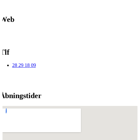
Web
Tlf
28 29 18 09
Åbningstider