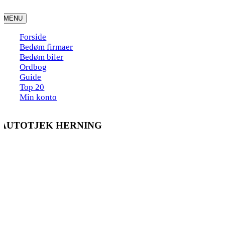
Skip
to
MENU
content
Forside
Bedøm firmaer
Bedøm biler
Ordbog
Guide
Top 20
Min konto
AUTOTJEK HERNING