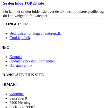
Se den fulde TOP 20 liste
Du kan her se den fulde liste over de 20 mest populære profiler og
du kan vælge ud fra kategori.
BETINGELSER
Betingelser for brug af autorep.dk
Cookiepolitik
INFO
Kontakt
Opdater værksted / forhandler
Om autorep.dk
TRANSLATE THIS SITE
FIRMAET
wdonline
Samsøvej 9
7400 Herning
CVR: 27836607