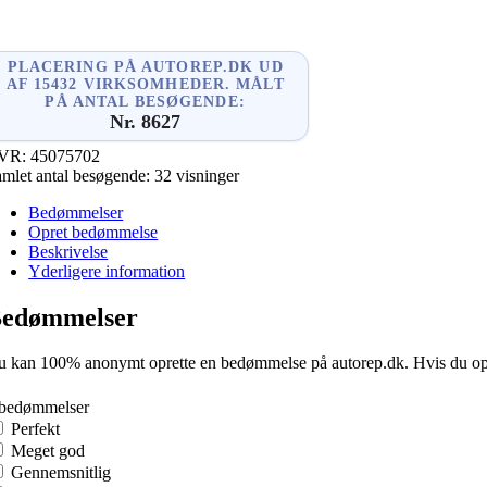
PLACERING PÅ AUTOREP.DK UD
AF 15432 VIRKSOMHEDER. MÅLT
PÅ ANTAL BESØGENDE:
Nr. 8627
VR:
45075702
mlet antal besøgende:
32 visninger
Bedømmelser
Opret bedømmelse
Beskrivelse
Yderligere information
edømmelser
 kan 100% anonymt oprette en bedømmelse på autorep.dk. Hvis du oprette
 bedømmelser
Perfekt
Meget god
Gennemsnitlig