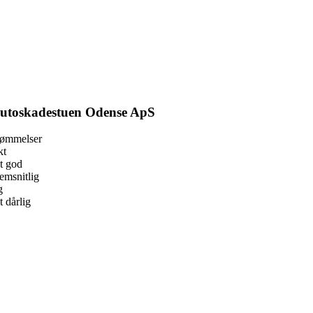
utoskadestuen Odense ApS
dømmelser
kt
t god
msnitlig
g
 dårlig
book
l
enger
dIn