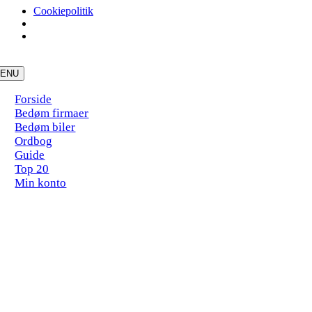
Cookiepolitik
Skip
to
ENU
content
Forside
Bedøm firmaer
Bedøm biler
Ordbog
Guide
Top 20
Min konto