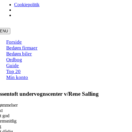
Cookiepolitik
Skip
to
ENU
content
Forside
Bedøm firmaer
Bedøm biler
Ordbog
Guide
Top 20
Min konto
ssentoft undervognscenter v/Rene Salling
dømmelser
kt
t god
msnitlig
g
 dårlig