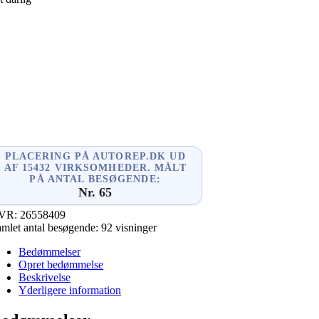
book
l
enger
dIn
PLACERING PÅ AUTOREP.DK UD
AF 15432 VIRKSOMHEDER. MÅLT
PÅ ANTAL BESØGENDE:
Nr. 65
VR:
26558409
mlet antal besøgende:
92 visninger
Bedømmelser
Opret bedømmelse
Beskrivelse
Yderligere information