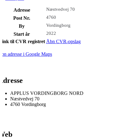
Næstvedvej 70
Adresse
4760
Post Nr.
Vordingborg
By
2022
Start år
Link til CVR registret
Åbn CVR-opslag
bn adresse i Google Maps
Adresse
APPLUS VORDINGBORG NORD
Næstvedvej 70
4760 Vordingborg
Web