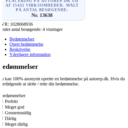
PLACERING PÅ AUTOREP.DK UD
AF 15432 VIRKSOMHEDER. MÅLT
PÅ ANTAL BESØGENDE:
Nr. 13638
CVR:
1028068936
amlet antal besøgende:
4 visninger
Bedømmelser
Opret bedømmelse
Beskrivelse
Yderligere information
Bedømmelser
u kan 100% anonymt oprette en bedømmelse på autorep.dk. Hvis du opre
fterfølgende at slette / rette din bedømmelse.
0
0 bedømmelser
Perfekt
Meget god
Gennemsnitlig
Dårlig
Meget dårlig