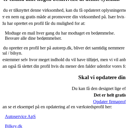
s du er tilknyttet denne virksomhed, kan du få opdateret oplysningerne
 er en nem og gratis måde at promovere din virksomhed på. Især hvis d
 du har oprettet en profil får du mulighed for at:
Modtage en mail hver gang du har modtaget en bedømmelse.
Besvare alle dine bedømmelser.
s du opretter en profil her på autorep.dk, bliver det samtidig nemmere f
shal / bilsyn.
bestemmer selv hvor meget indhold du vil have tilføjet, men vi vil an
kan også få slettet din profil hvis du mener den falder udenfor vores f
Skal vi opdatere din 
Du kan få den designet lige eft
Det er helt gratis.
Opdater firmaprofil
kan se et eksempel på en opdatering af en værkstedsprofil her:
Autoservice ApS
Bilkey.dk