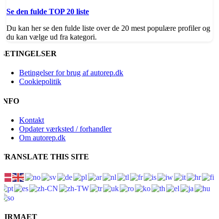
Se den fulde TOP 20 liste
Du kan her se den fulde liste over de 20 mest populære profiler og
du kan vælge ud fra kategori.
BETINGELSER
Betingelser for brug af autorep.dk
Cookiepolitik
INFO
Kontakt
Opdater værksted / forhandler
Om autorep.dk
TRANSLATE THIS SITE
FIRMAET