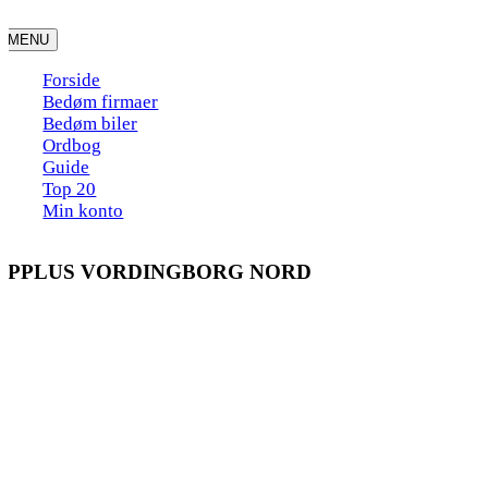
Skip
to
MENU
content
Forside
Bedøm firmaer
Bedøm biler
Ordbog
Guide
Top 20
Min konto
APPLUS VORDINGBORG NORD