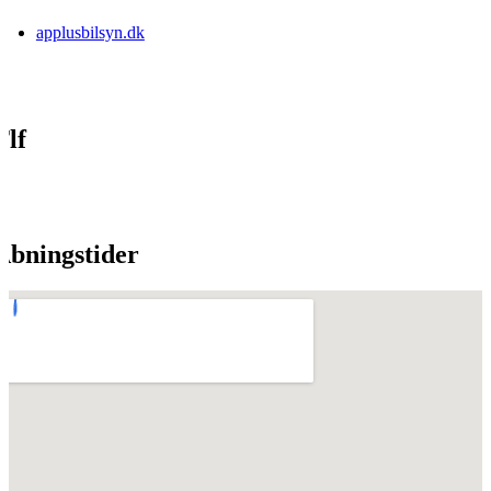
applusbilsyn.dk
Tlf
Åbningstider