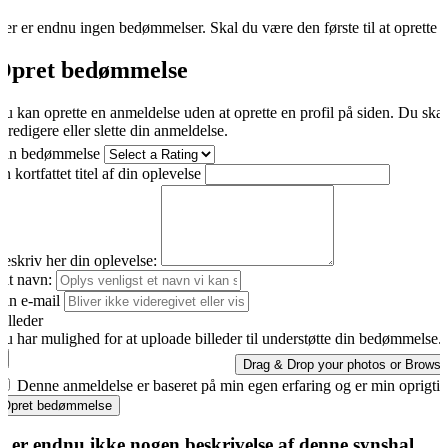
er er endnu ingen bedømmelser. Skal du være den første til at oprette 
Opret bedømmelse
u kan oprette en anmeldelse uden at oprette en profil på siden. Du ska
t redigere eller slette din anmeldelse.
Din bedømmelse
n kortfattet titel af din oplevelse
eskriv her din oplevelse:
it navn:
in e-mail
illeder
u har mulighed for at uploade billeder til understøtte din bedømmelse.
Drag & Drop your photos or
Browse
Denne anmeldelse er baseret på min egen erfaring og er min oprigti
Opret bedømmelse
r er endnu ikke nogen beskrivelse af denne synshal.