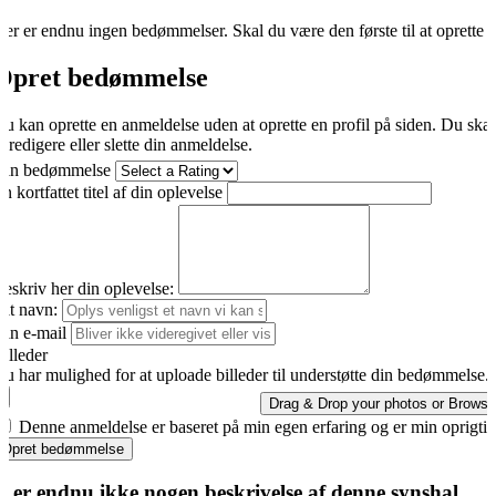
er er endnu ingen bedømmelser. Skal du være den første til at oprette 
Opret bedømmelse
u kan oprette en anmeldelse uden at oprette en profil på siden. Du ska
t redigere eller slette din anmeldelse.
Din bedømmelse
n kortfattet titel af din oplevelse
eskriv her din oplevelse:
it navn:
in e-mail
illeder
u har mulighed for at uploade billeder til understøtte din bedømmelse.
Drag & Drop your photos or
Browse
Denne anmeldelse er baseret på min egen erfaring og er min oprigti
Opret bedømmelse
r er endnu ikke nogen beskrivelse af denne synshal.