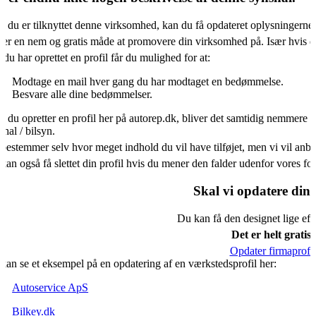
s du er tilknyttet denne virksomhed, kan du få opdateret oplysningerne
 er en nem og gratis måde at promovere din virksomhed på. Især hvis d
 du har oprettet en profil får du mulighed for at:
Modtage en mail hver gang du har modtaget en bedømmelse.
Besvare alle dine bedømmelser.
s du opretter en profil her på autorep.dk, bliver det samtidig nemmere f
shal / bilsyn.
bestemmer selv hvor meget indhold du vil have tilføjet, men vi vil an
kan også få slettet din profil hvis du mener den falder udenfor vores f
Skal vi opdatere din 
Du kan få den designet lige eft
Det er helt gratis.
Opdater firmaprofil
kan se et eksempel på en opdatering af en værkstedsprofil her:
Autoservice ApS
Bilkey.dk