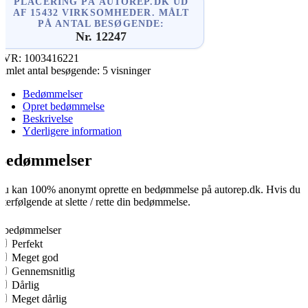
PLACERING PÅ AUTOREP.DK UD
AF 15432 VIRKSOMHEDER. MÅLT
PÅ ANTAL BESØGENDE:
Nr. 12247
CVR:
1003416221
amlet antal besøgende:
5 visninger
Bedømmelser
Opret bedømmelse
Beskrivelse
Yderligere information
Bedømmelser
u kan 100% anonymt oprette en bedømmelse på autorep.dk. Hvis du opre
fterfølgende at slette / rette din bedømmelse.
0
0 bedømmelser
Perfekt
Meget god
Gennemsnitlig
Dårlig
Meget dårlig