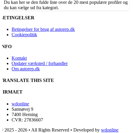
Du kan her se den fulde liste over de 20 mest populære profiler og
du kan vælge ud fra kategori.
BETINGELSER
Betingelser for brug af autorep.dk
Cookiepolitik
INFO
Kontakt
Opdater værksted / forhandler
Om autorep.dk
TRANSLATE THIS SITE
FIRMAET
wdonline
Samsøvej 9
7400 Herning
CVR: 27836607
© 2025 - 2026 • All Rights Reserved • Developed by
wdonline