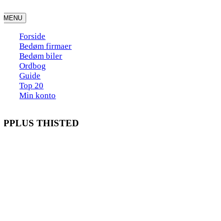
Skip
to
MENU
content
Forside
Bedøm firmaer
Bedøm biler
Ordbog
Guide
Top 20
Min konto
APPLUS THISTED