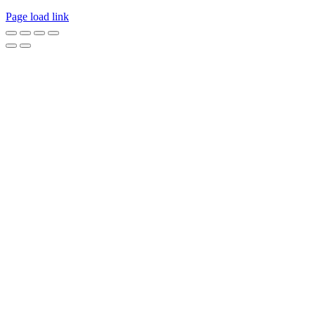
Page load link
Go
to
Top