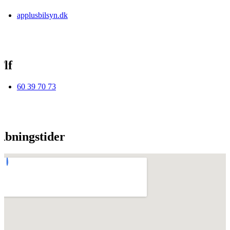
applusbilsyn.dk
Tlf
60 39 70 73
Åbningstider