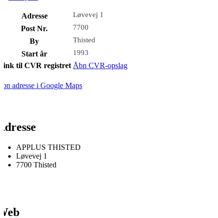
Løvevej 1
Adresse
7700
Post Nr.
Thisted
By
1993
Start år
Link til CVR registret
Åbn CVR-opslag
bn adresse i Google Maps
Adresse
APPLUS THISTED
Løvevej 1
7700 Thisted
Web