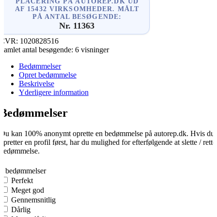
PLACERING PÅ AUTOREP.DK UD
AF 15432 VIRKSOMHEDER. MÅLT
PÅ ANTAL BESØGENDE:
Nr. 11363
CVR:
1020828516
Samlet antal besøgende:
6 visninger
Bedømmelser
Opret bedømmelse
Beskrivelse
Yderligere information
Bedømmelser
Du kan 100% anonymt oprette en bedømmelse på autorep.dk. Hvis du
opretter en profil først, har du mulighed for efterfølgende at slette / rette
bedømmelse.
0
0 bedømmelser
Perfekt
Meget god
Gennemsnitlig
Dårlig