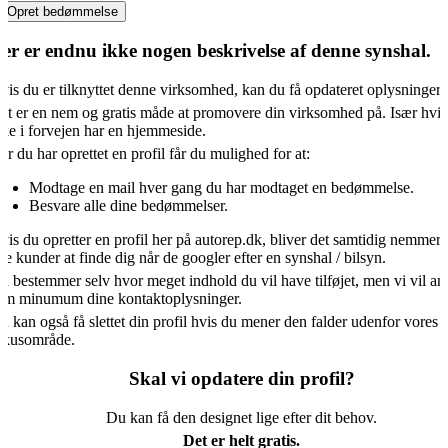
Opret bedømmelse
er er endnu ikke nogen beskrivelse af denne synshal.
vis du er tilknyttet denne virksomhed, kan du få opdateret oplysningern
et er en nem og gratis måde at promovere din virksomhed på. Især hvis
kke i forvejen har en hjemmeside.
år du har oprettet en profil får du mulighed for at:
Modtage en mail hver gang du har modtaget en bedømmelse.
Besvare alle dine bedømmelser.
vis du opretter en profil her på autorep.dk, bliver det samtidig nemmere
ye kunder at finde dig når de googler efter en synshal / bilsyn.
u bestemmer selv hvor meget indhold du vil have tilføjet, men vi vil an
om minumum dine kontaktoplysninger.
u kan også få slettet din profil hvis du mener den falder udenfor vores
okusområde.
Skal vi opdatere din profil?
Du kan få den designet lige efter dit behov.
Det er helt gratis.