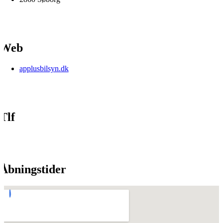
Web
applusbilsyn.dk
Tlf
Åbningstider