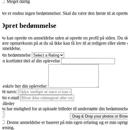
Meget dårlig
Der er endnu ingen bedømmelser. Skal du være den første til at oprette
Opret bedømmelse
Du kan oprette en anmeldelse uden at oprette en profil på siden. Du sk
være opmærksom på at du så ikke kan få lov til at redigere eller slette d
anmeldelse.
Din bedømmelse
En kortfattet titel af din oplevelse
Beskriv her din oplevelse:
Dit navn:
Din e-mail
Billeder
Du har mulighed for at uploade billeder til understøtte din bedømmelse.
Drag & Drop your photos or
Brows
Denne anmeldelse er baseret på min egen erfaring og er min oprigti
mening.