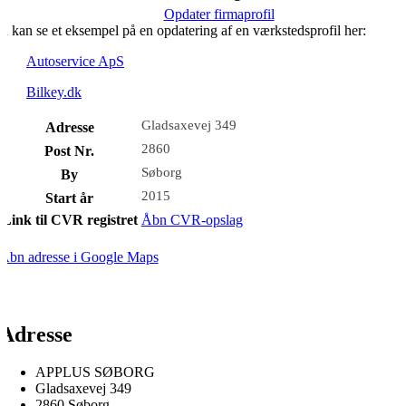
Opdater firmaprofil
u kan se et eksempel på en opdatering af en værkstedsprofil her:
Autoservice ApS
Bilkey.dk
Gladsaxevej 349
Adresse
2860
Post Nr.
Søborg
By
2015
Start år
Link til CVR registret
Åbn CVR-opslag
Åbn adresse i Google Maps
Adresse
APPLUS SØBORG
Gladsaxevej 349
2860 Søborg