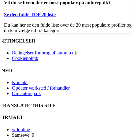
Vil du se hvem der er mest populær på autorep.dk?
Se den fulde TOP 20 liste
Du kan her se den fulde liste over de 20 mest populære profiler og
du kan vælge ud fra kategori.
BETINGELSER
Betingelser for brug af autorep.dk
Cookiepolitik
INFO
Kontakt
Opdater værksted / forhandler
Om autorep.dk
TRANSLATE THIS SITE
FIRMAET
wdonline
Samsøvej 9