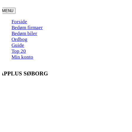
Skip
to
MENU
content
Forside
Bedøm firmaer
Bedøm biler
Ordbog
Guide
Top 20
Min konto
APPLUS SØBORG