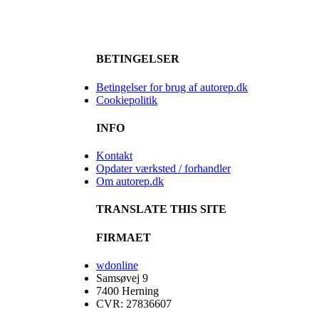
BETINGELSER
Betingelser for brug af autorep.dk
Cookiepolitik
INFO
Kontakt
Opdater værksted / forhandler
Om autorep.dk
TRANSLATE THIS SITE
FIRMAET
wdonline
Samsøvej 9
7400 Herning
CVR: 27836607