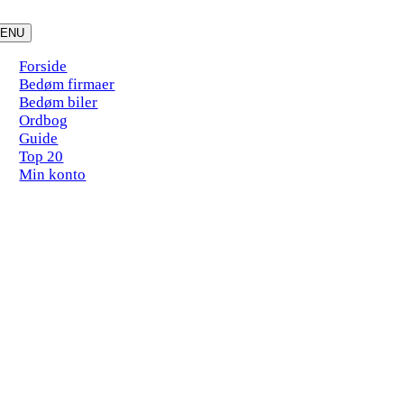
Skip
to
ENU
content
Forside
Bedøm firmaer
Bedøm biler
Ordbog
Guide
Top 20
Min konto