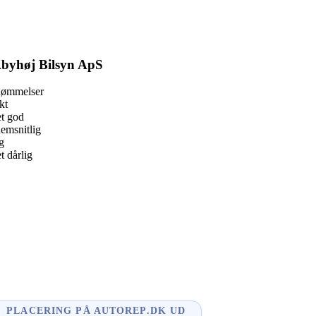
byhøj Bilsyn ApS
dømmelser
kt
t god
emsnitlig
g
 dårlig
book
l
enger
edIn
e
PLACERING PÅ AUTOREP.DK UD