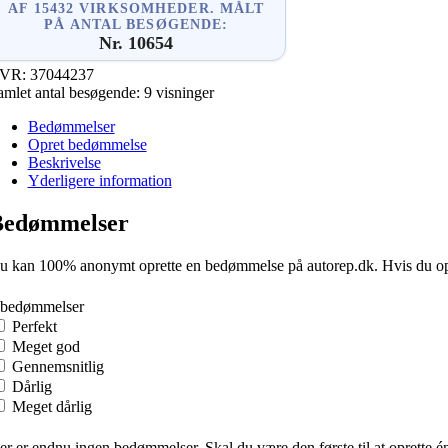
AF 15432 VIRKSOMHEDER. MÅLT
PÅ ANTAL BESØGENDE:
Nr. 10654
VR:
37044237
amlet antal besøgende:
9 visninger
Bedømmelser
Opret bedømmelse
Beskrivelse
Yderligere information
Bedømmelser
u kan 100% anonymt oprette en bedømmelse på autorep.dk. Hvis du oprette
 bedømmelser
Perfekt
Meget god
Gennemsnitlig
Dårlig
Meget dårlig
er er endnu ingen bedømmelser. Skal du være den første til at oprette é