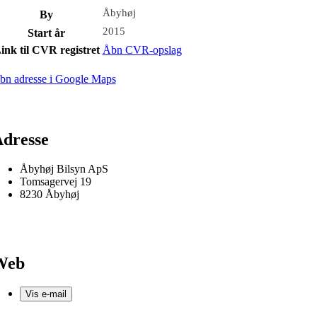
Åbyhøj
By
2015
Start år
ink til CVR registret
Åbn CVR-opslag
bn adresse i Google Maps
dresse
Åbyhøj Bilsyn ApS
Tomsagervej 19
8230 Åbyhøj
Web
Vis e-mail