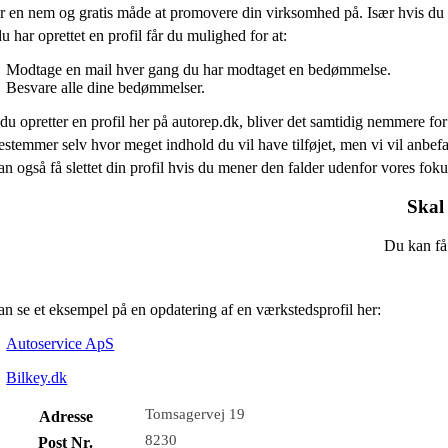
r en nem og gratis måde at promovere din virksomhed på. Især hvis du 
u har oprettet en profil får du mulighed for at:
Modtage en mail hver gang du har modtaget en bedømmelse.
Besvare alle dine bedømmelser.
du opretter en profil her på autorep.dk, bliver det samtidig nemmere for 
stemmer selv hvor meget indhold du vil have tilføjet, men vi vil anb
n også få slettet din profil hvis du mener den falder udenfor vores fo
Skal 
Du kan få 
n se et eksempel på en opdatering af en værkstedsprofil her:
Autoservice ApS
Bilkey.dk
Tomsagervej 19
Adresse
8230
Post Nr.