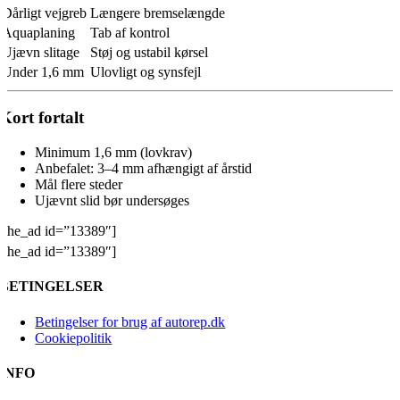
Dårligt vejgreb
Længere bremselængde
Aquaplaning
Tab af kontrol
Ujævn slitage
Støj og ustabil kørsel
Under 1,6 mm
Ulovligt og synsfejl
Kort fortalt
Minimum 1,6 mm (lovkrav)
Anbefalet: 3–4 mm afhængigt af årstid
Mål flere steder
Ujævnt slid bør undersøges
[the_ad id=”13389″]
[the_ad id=”13389″]
BETINGELSER
Betingelser for brug af autorep.dk
Cookiepolitik
INFO