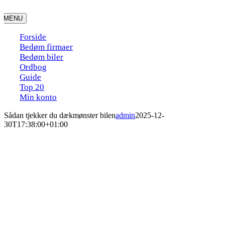
Skip
to
MENU
content
Forside
Bedøm firmaer
Bedøm biler
Ordbog
Guide
Top 20
Min konto
Sådan tjekker du dækmønster bilen
admin
2025-12-
30T17:38:00+01:00