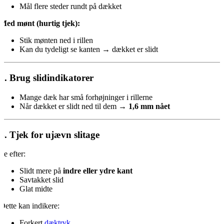
Mål flere steder rundt på dækket
Med mønt (hurtig tjek):
Stik mønten ned i rillen
Kan du tydeligt se kanten → dækket er slidt
3. Brug slidindikatorer
Mange dæk har små forhøjninger i rillerne
Når dækket er slidt ned til dem →
1,6 mm nået
4. Tjek for ujævn slitage
Se efter:
Slidt mere på
indre eller ydre kant
Savtakket slid
Glat midte
Dette kan indikere:
Forkert
dæktryk