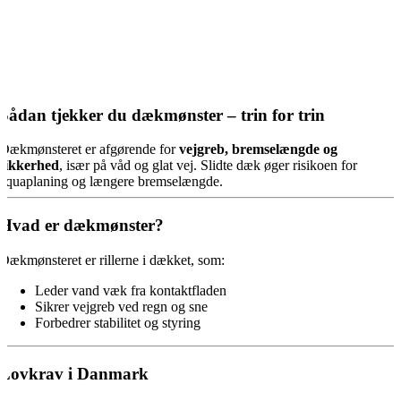
Sådan tjekker du dækmønster – trin for trin
Dækmønsteret er afgørende for
vejgreb, bremselængde og
sikkerhed
, især på våd og glat vej. Slidte dæk øger risikoen for
aquaplaning og længere bremselængde.
Hvad er dækmønster?
Dækmønsteret er rillerne i dækket, som:
Leder vand væk fra kontaktfladen
Sikrer vejgreb ved regn og sne
Forbedrer stabilitet og styring
Lovkrav i Danmark