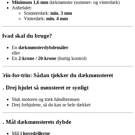
Minimum 1,6 mm
dækmønster (sommer- og vinterdæk)
Anbefalet:
Sommerdæk:
min. 3 mm
Vinterdæk:
min. 4 mm
Hvad skal du bruge?
En
dækmønsterdybdemåler
eller
En
2-krone / 20-krone
(hurtig kontrol)
Trin-for-trin: Sådan tjekker du dækmønsteret
1. Drej hjulet så mønsteret er synligt
Sluk motoren og træk håndbremsen
Drej forhjulene, så du kan se hele dækket
2. Mål dækmønsterets dybde
Mål
i hovedrillerne