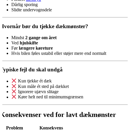
Dårlig sporing
Slidte undervognsdele
Hvornår bør du tjekke dækmønster?
Mindst
2 gange om året
Ved
hjulskifte
Før
længere køreture
Hvis bilen føles ustabil eller støjer mere end normalt
Typiske fejl du skal undgå
Kun tjekke ét dæk
Kun måle ét sted på dækket
Ignorere ujævn slitage
Køre helt ned til minimumsgrænsen
Konsekvenser ved for lavt dækmønster
Problem
Konsekvens