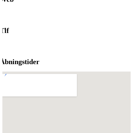
Tlf
Åbningstider