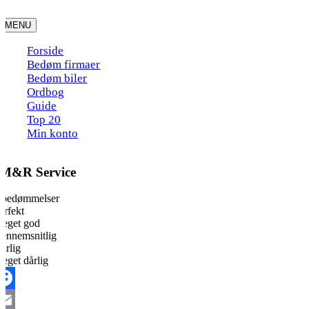
Skip
to
MENU
content
Forside
Bedøm firmaer
Bedøm biler
Ordbog
Guide
Top 20
Min konto
M&R Service
 bedømmelser
erfekt
eget god
ennemsnitlig
årlig
eget dårlig
acebook