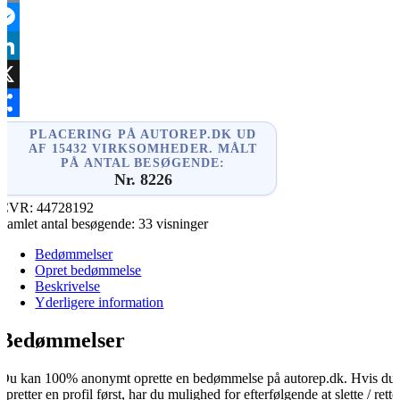
mail
essenger
inkedIn
X
hare
PLACERING PÅ AUTOREP.DK UD
AF 15432 VIRKSOMHEDER. MÅLT
PÅ ANTAL BESØGENDE:
Nr. 8226
CVR:
44728192
Samlet antal besøgende:
33 visninger
Bedømmelser
Opret bedømmelse
Beskrivelse
Yderligere information
Bedømmelser
Du kan 100% anonymt oprette en bedømmelse på autorep.dk. Hvis du
opretter en profil først, har du mulighed for efterfølgende at slette / rette