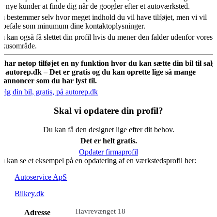
or nye kunder at finde dig når de googler efter et autoværksted.
u bestemmer selv hvor meget indhold du vil have tilføjet, men vi vil
nbefale som minumum dine kontaktoplysninger.
u kan også få slettet din profil hvis du mener den falder udenfor vores
okusområde.
i har netop tilføjet en ny funktion hvor du kan sætte din bil til salg
å autorep.dk – Det er gratis og du kan oprette lige så mange
ilannoncer som du har lyst til.
ælg din bil, gratis, på autorep.dk
Skal vi opdatere din profil?
Du kan få den designet lige efter dit behov.
Det er helt gratis.
Opdater firmaprofil
u kan se et eksempel på en opdatering af en værkstedsprofil her:
Autoservice ApS
Bilkey.dk
Havrevænget 18
Adresse