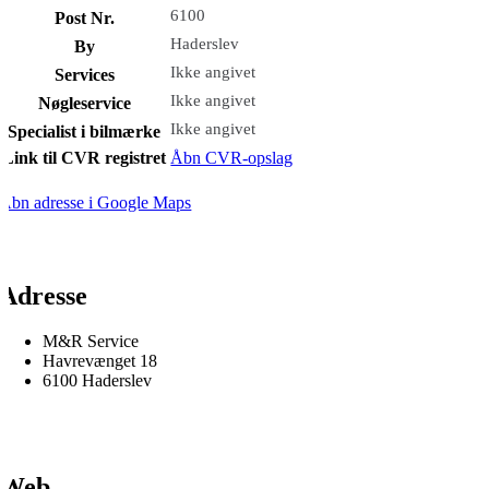
6100
Post Nr.
Haderslev
By
Ikke angivet
Services
Ikke angivet
Nøgleservice
Ikke angivet
Specialist i bilmærke
Link til CVR registret
Åbn CVR-opslag
Åbn adresse i Google Maps
Adresse
M&R Service
Havrevænget 18
6100 Haderslev
Web