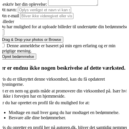
Beskriv her din oplevelse:
Dit navn:
Din e-mail
Billeder
Du har mulighed for at uploade billeder til understøtte din bedømmelse
Drag & Drop your photos or
Browse
Denne anmeldelse er baseret på min egen erfaring og er min
oprigtige mening.
Opret bedømmelse
er er endnu ikke nogen beskrivelse af dette værksted.
vis du er tilknyttet denne virksomhed, kan du få opdateret
plysningerne.
et er en nem og gratis måde at promovere din virksomhed på. Især hvi
u ikke i forvejen har en hjemmeside.
år du har oprettet en profil får du mulighed for at:
Modtage en mail hver gang du har modtaget en bedømmelse.
Besvare alle dine bedømmelser.
vis du opretter en profil her på autorep.dk, bliver det samtidig nemmer