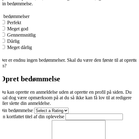
din bedømmelse.
0
0 bedømmelser
Perfekt
Meget god
Gennemsnitlig
Dårlig
Meget dårlig
Der er endnu ingen bedømmelser. Skal du være den første til at oprette
én?
Opret bedømmelse
Du kan oprette en anmeldelse uden at oprette en profil på siden. Du
skal dog være opmærksom på at du så ikke kan få lov til at redigere
eller slette din anmeldelse.
Din bedømmelse
En kortfattet titel af din oplevelse