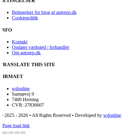
BETINGELSER
Betingelser for brug af autorep.dk
Cookiepolitik
INFO
Kontakt
Opdater værksted / forhandler
Om autorep.dk
TRANSLATE THIS SITE
FIRMAET
wdonline
Samsøvej 9
7400 Herning
CVR: 27836607
© 2025 - 2026 • All Rights Reserved • Developed by
wdonline
Page load link