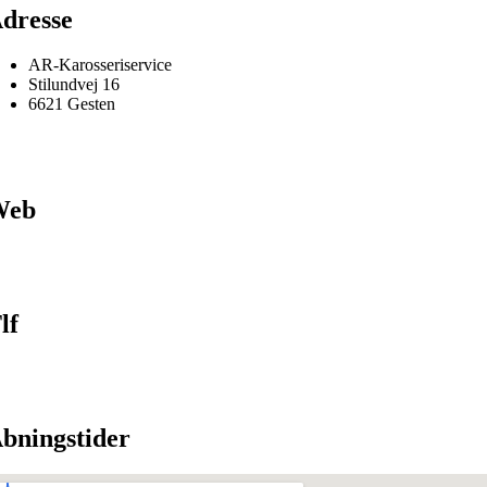
dresse
AR-Karosseriservice
Stilundvej 16
6621 Gesten
Web
lf
bningstider