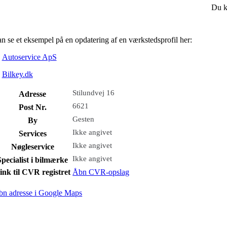
Du ka
n se et eksempel på en opdatering af en værkstedsprofil her:
Autoservice ApS
Bilkey.dk
Stilundvej 16
Adresse
6621
Post Nr.
Gesten
By
Ikke angivet
Services
Ikke angivet
Nøgleservice
Ikke angivet
Specialist i bilmærke
ink til CVR registret
Åbn CVR-opslag
bn adresse i Google Maps