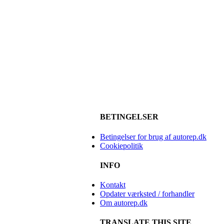
BETINGELSER
Betingelser for brug af autorep.dk
Cookiepolitik
INFO
Kontakt
Opdater værksted / forhandler
Om autorep.dk
TRANSLATE THIS SITE