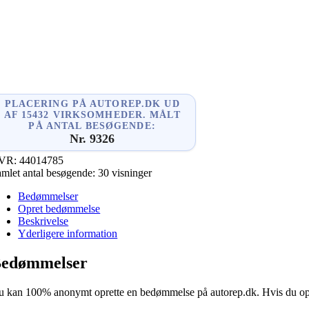
l
enger
dIn
PLACERING PÅ AUTOREP.DK UD
AF 15432 VIRKSOMHEDER. MÅLT
PÅ ANTAL BESØGENDE:
Nr. 9326
VR:
44014785
mlet antal besøgende:
30 visninger
Bedømmelser
Opret bedømmelse
Beskrivelse
Yderligere information
edømmelser
 kan 100% anonymt oprette en bedømmelse på autorep.dk. Hvis du oprette