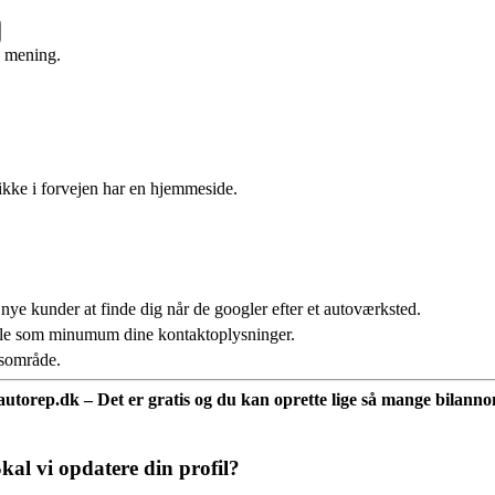
e mening.
ikke i forvejen har en hjemmeside.
 nye kunder at finde dig når de googler efter et autoværksted.
fale som minumum dine kontaktoplysninger.
usområde.
å autorep.dk – Det er gratis og du kan oprette lige så mange bilannon
kal vi opdatere din profil?