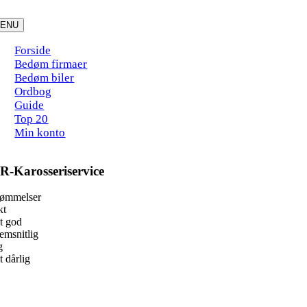
Skip
to
ENU
content
Forside
Bedøm firmaer
Bedøm biler
Ordbog
Guide
Top 20
Min konto
R-Karosseriservice
dømmelser
kt
t god
msnitlig
g
 dårlig
book